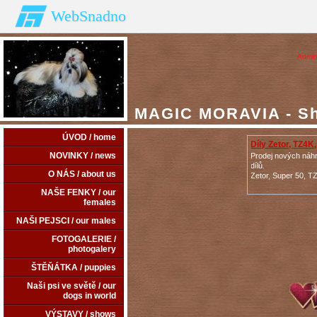
WebSnadno
Admin
MAGIC MORAVIA - Shi
ÚVOD / home
Díly Zetor, TZ4
NOVINKY / news
Prodej nových náh
dílů.
O NÁS / about us
Zetor, Super 50, T
NAŠE FENKY / our
females
NAŠI PEJSCI / our males
FOTOGALERIE /
photogalery
ŠTĚŇÁTKA / puppies
Naši psi ve světě / our
dogs in world
VÝSTAVY / shows