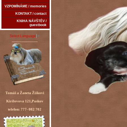
VZPOMÍNÁME / memories
KONTAKT / contact
KNIHA NÁVŠTĚV /
guestbook
Select Language
▼
_____________
Tomáš a Žaneta Žiškovi
Kirilovova 121,Paskov
telefon: 777- 082 702