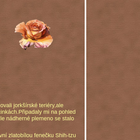
li jorkšírské teriéry,ale
cinkách.Připadaly mi na pohled
ohle nádherné plemeno se stalo
vní zlatobílou fenečku Shih-tzu