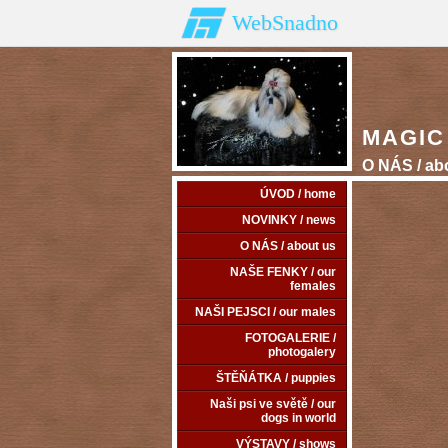
WebSnadno
MAGIC 
O NÁS / ab
ÚVOD / home
NOVINKY / news
O NÁS / about us
NAŠE FENKY / our
females
NAŠI PEJSCI / our males
FOTOGALERIE /
photogalery
ŠTĚŇÁTKA / puppies
Naši psi ve světě / our
dogs in world
VÝSTAVY / shows