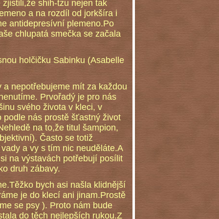
istili,že shih-tzu nejen tak
meno a na rozdíl od jorkšíra i
ene antidepresívní plemeno.Po
 naše chlupatá smečka se začala
snou holčičku Sabinku (Asabelle
 a nepotřebujeme mít za každou
nenutíme. Prvořadý je pro nás
inu svého života v kleci, v
 podle nás prostě šťastný život
ehledě na to,že titul šampion,
ektivní). Často se totiž
 vady a vy s tím nic neuděláte.A
si na výstavách potřebují posílit
ko druh zábavy.
e.Těžko bych asi našla klidnější
ráme je do klecí ani jinam.Prostě
líme se psy ). Proto nám bude
tala do těch nejlepších rukou.Z