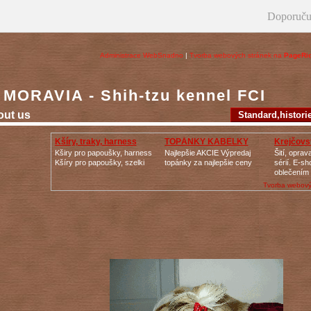
Doporuču
Administrace WebSnadno
|
Tvorba webových stránek na
PageRi
MORAVIA - Shih-tzu kennel FCI
out us
Standard‚histori
Kšíry, traky, harness
TOPÁNKY KABELKY
Krejčovst
Kširy pro papoušky, harness
Najlepšie AKCIE Výpredaj
Šití, opra
Kšíry pro papoušky, szelki
topánky za najlepšie ceny
sérií. E-s
oblečením
Tvorba webový