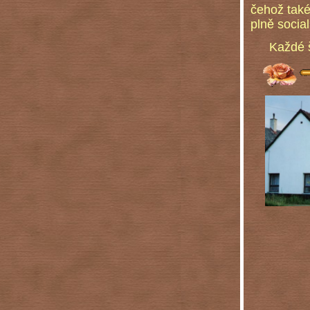
čehož také
plně socia
Každé št