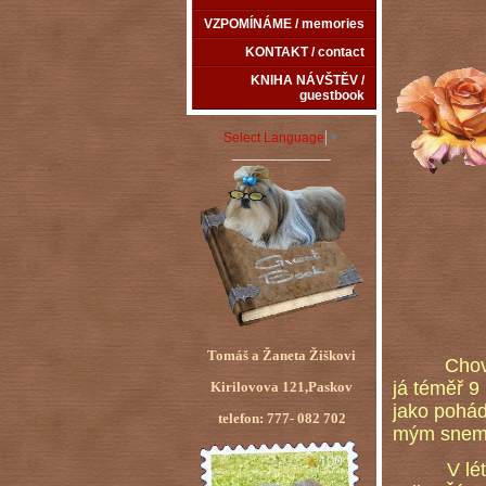
VZPOMÍNÁME / memories
KONTAKT / contact
KNIHA NÁVŠTĚV /
guestbook
Select Language
▼
_____________
Tomáš a Žaneta Žiškovi
Chov
já téměř 9
Kirilovova 121,Paskov
jako pohád
telefon: 777- 082 702
mým snem
V létě