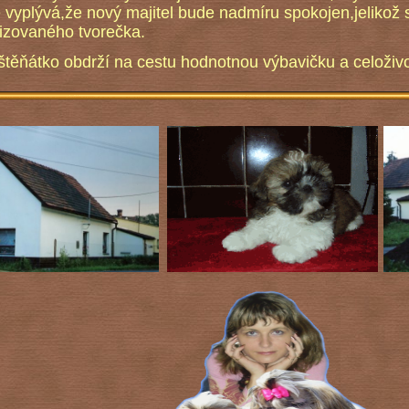
 vyplývá,že nový majitel bude nadmíru spokojen,jeliko
lizovaného tvorečka.
ěňátko obdrží na cestu hodnotnou výbavičku a celoživo