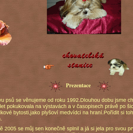
Prezentace
u psů se věnujeme od roku 1992.Dlouhou dobu jsme chova
 let pokukovala na výstavách a v časopisech právě po ši
kové bytosti,jako plyšoví medvídci na hraní.Pořídit si t
.
 2005 se můj sen konečně splnil a já si jela pro svou pr