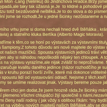
n Mon -Lang (Nelinku) do Jindřichova Hradce.Brzy jsme zj
ypadá,ale taky tak úžasná je.Je to klidné a pohodové ple
-tzu totiž bezdůvodně neštěká.Je to do slova a do písm
tění jsme se rozhodli,že u jedné šicinky nezůstaneme a
ího vrhu jsme si doma nechali hned dvě štěňátka , krá
via) a statného kluka Bertíka (Alberto Magic Moravia).
 k těm,co se honí po výstavách za výstavními tituly
šampiony.Z tohoto důvodu ani nové majitele do výstav 
vot našich mazlíčků. Spousta výstavních jedinců tráví větš
jen aby si náhodou nepoškodili nějaký ten chloupek. A to
s na výstavu vyrazíme,ale nijak zvlášť to neprožíváme. N
aručuje kvalitu daného jedince (názor rozhodčího je subj
ás v kruhu porazí horší zvíře, které má dokonce viditelné
 spoustu lidí od vystavování odradí. Nejsme z těch,kteří 
 my se umíme realizovat jinak. Výstavy bereme pouze ja
ěrem chci jen dodat,že jsem hrozně ráda,že šicinky mám
jší plemeno.Všichni chlupáčci žijí společně s námi,nezaví
mi členy naší rodiny ( jak vždy s oblibou říkám: "my byd
žet na výběru nových majitelů našich štěňátek,aby se dos