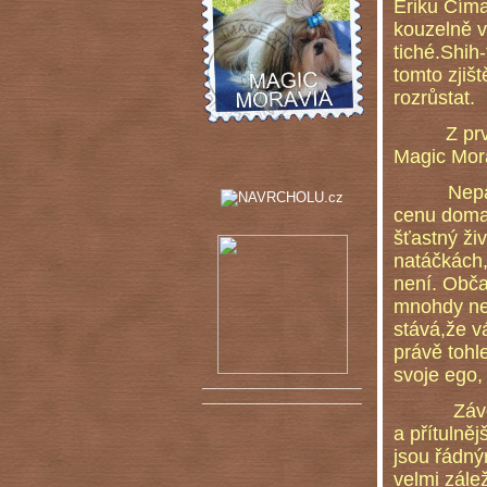
Eriku Číma
kouzelně v
tiché.Shih
tomto zjiš
rozrůstat.
Z prvn
Magic Mora
Nepatříme
cenu doma 
šťastný ži
natáčkách,
není. Obča
mnohdy nez
stává,že v
právě tohle
svoje ego,
_____________________
_____________________
Záv
a přítulně
jsou řádný
velmi zále