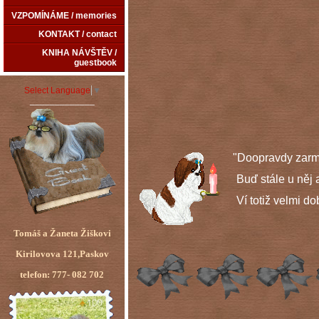
VZPOMÍNÁME / memories
KONTAKT / contact
KNIHA NÁVŠTĚV /
guestbook
Select Language
▼
_____________
"Doopravdy zarmo
Buď stále u něj a ř
Ví totiž velmi dobř
Tomáš a Žaneta Žiškovi
Kirilovova 121,Paskov
telefon: 777- 082 702