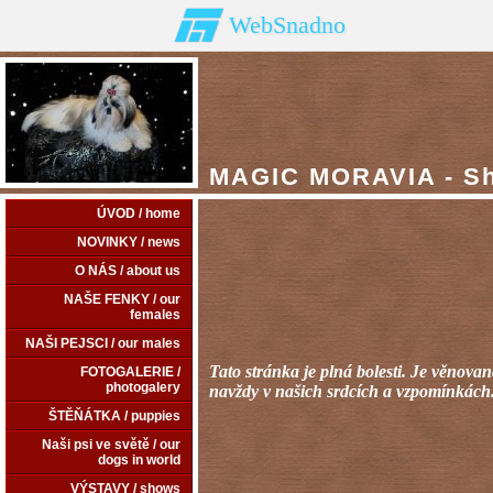
WebSnadno
MAGIC MORAVIA - Shi
ÚVOD / home
NOVINKY / news
O NÁS / about us
NAŠE FENKY / our
females
NAŠI PEJSCI / our males
Tato stránka je plná bolesti. Je věnova
FOTOGALERIE /
photogalery
navždy v našich srdcích a vzpomínkách
ŠTĚŇÁTKA / puppies
Naši psi ve světě / our
dogs in world
VÝSTAVY / shows