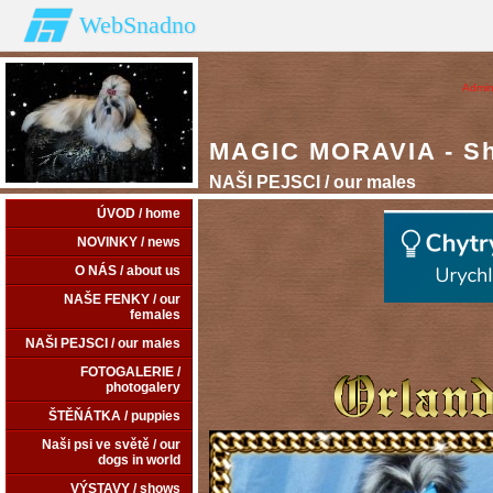
WebSnadno
Admin
MAGIC MORAVIA - Shi
NAŠI PEJSCI / our males
ÚVOD / home
NOVINKY / news
O NÁS / about us
NAŠE FENKY / our
females
NAŠI PEJSCI / our males
FOTOGALERIE /
photogalery
ŠTĚŇÁTKA / puppies
Naši psi ve světě / our
dogs in world
VÝSTAVY / shows