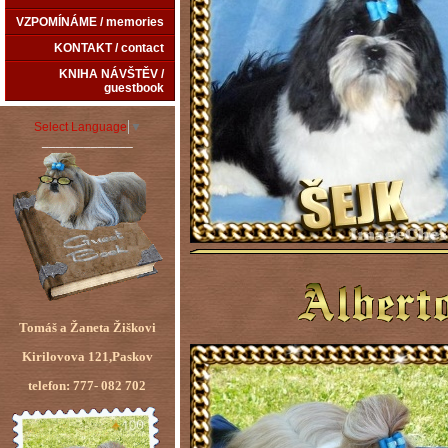
VZPOMÍNÁME / memories
KONTAKT / contact
KNIHA NÁVŠTĚV /
guestbook
Select Language
▼
_____________
Tomáš a Žaneta Žiškovi
Kirilovova 121,Paskov
telefon: 777- 082 702