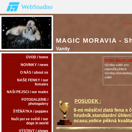
WebSnadno
Admin
MAGIC MORAVIA - Shi
Vanity
ÚVOD / home
Hrubý Marek vol
NOVINKY / news
Výroba voliér pro
papoušky,klece
O NÁS / about us
Výroba chovatelský
voliér
NAŠE FENKY / our
females
NAŠI PEJSCI / our males
FOTOGALERIE /
POSUDEK :
photogalery
8-mi měsíční zlatá fena s
ŠTĚŇÁTKA / puppies
hrudník,standardní úhlení
Naši psi ve světě / our
ocasu,velice pěkná kvalita 
dogs in world
VÝSTAVY / shows