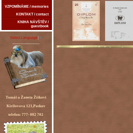
VZPOMÍNÁME / memories
KONTAKT / contact
KNIHA NÁVŠTĚV /
guestbook
Select Language
▼
_____________
Tomáš a Žaneta Žiškovi
Kirilovova 121,Paskov
telefon: 777- 082 702