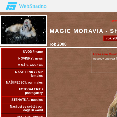
WebSnadno
Admin
MAGIC MORAVIA - Shi
rok 20
rok 2008
ÚVOD / home
Agressive Music
NOVINKY / news
metalový open-air f
O NÁS / about us
NAŠE FENKY / our
females
NAŠI PEJSCI / our males
FOTOGALERIE /
photogalery
ŠTĚŇÁTKA / puppies
Naši psi ve světě / our
dogs in world