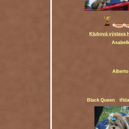
Klubová výstava 
Asabe
Alberto třída mladýc
Black Queen třída mladýc