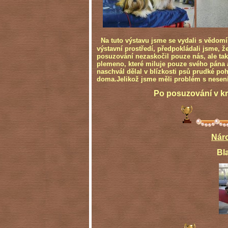
Na tuto výstavu jsme se vydali s vědom
výstavní prostředí, předpokládali jsme,
posuzování nezaskočil pouze nás, ale také
plemeno, které miluje pouze svého pána a
naschvál dělal v blízkosti psů prudké pohy
doma.Jelikož jsme měli problém s nesen
Po posuzování v kruhu abso
Náro
Black Queen tř