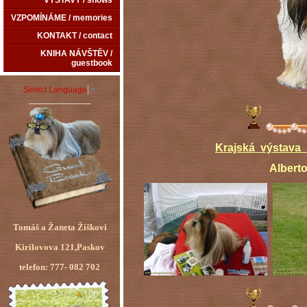
VÝSTAVY / shows
VZPOMÍNÁME / memories
KONTAKT / contact
KNIHA NÁVŠTĚV /
guestbook
Select Language
▼
_____________
Krajská výstava 
Alberto mezitřída
Tomáš a Žaneta Žiškovi
Kirilovova 121,Paskov
telefon: 777- 082 702